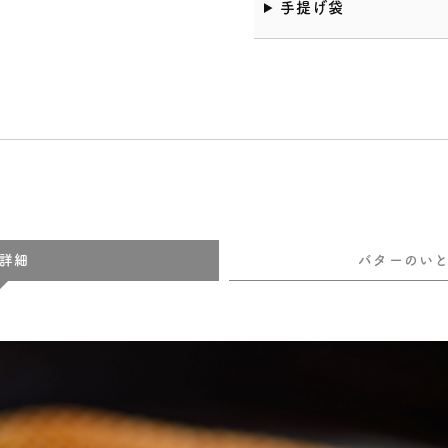
手提げ袋
詳細
バターのい