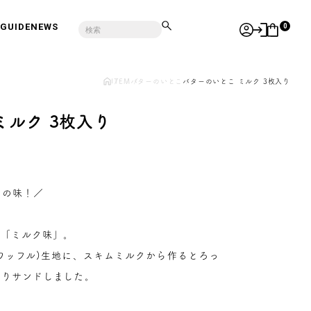
GUIDE
NEWS
0
ITEM
バターのいとこ
バターのいとこ ミルク 3枚入り
ミルク 3枚入り
番の味！／
い「ミルク味」。
ワッフル)生地に、スキムミルクから作るとろっ
ぷりサンドしました。