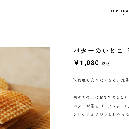
TOP
ITEM
バターのいとこ 
￥1,080
税込
＼何度も食べたくなる、定
初めての方におすすめした
バターが香るゴーフレット(
と甘いミルクジャムをたっ